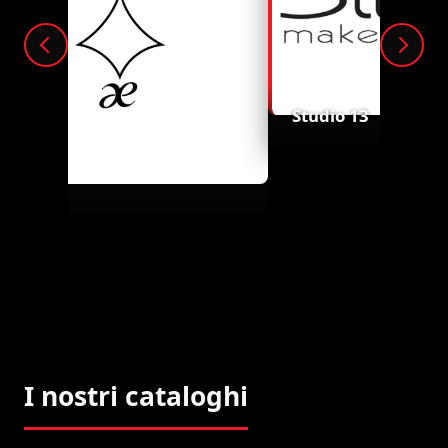
Studio 13
Aelusion
I nostri cataloghi