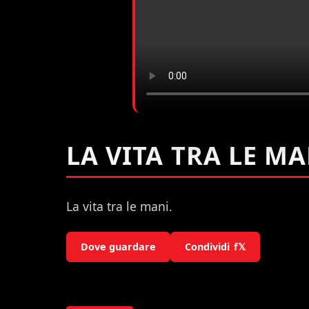
LA VITA TRA LE M
La vita tra le mani.
Dove guardare
Condividi
f
𝕏