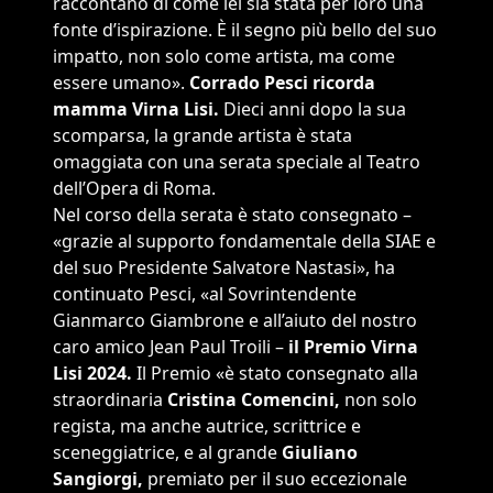
raccontano di come lei sia stata per loro una
fonte d’ispirazione. È il segno più bello del suo
impatto, non solo come artista, ma come
essere umano».
Corrado Pesci ricorda
mamma Virna Lisi.
Dieci anni dopo la sua
scomparsa, la grande artista è stata
omaggiata con una serata speciale al Teatro
dell’Opera di Roma.
Nel corso della serata è stato consegnato –
«grazie al supporto fondamentale della SIAE e
del suo Presidente Salvatore Nastasi», ha
continuato Pesci, «al Sovrintendente
Gianmarco Giambrone e all’aiuto del nostro
caro amico Jean Paul Troili –
il Premio Virna
Lisi 2024.
Il Premio «è stato consegnato alla
straordinaria
Cristina Comencini,
non solo
regista, ma anche autrice, scrittrice e
sceneggiatrice, e al grande
Giuliano
Sangiorgi,
premiato per il suo eccezionale